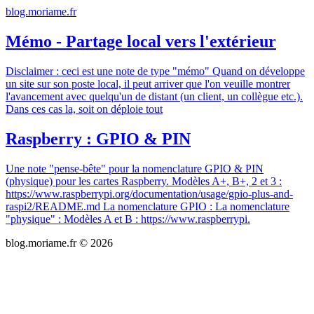
blog.moriame.fr
Mémo - Partage local vers l'extérieur
Disclaimer : ceci est une note de type "mémo" Quand on développe
un site sur son poste local, il peut arriver que l'on veuille montrer
l'avancement avec quelqu'un de distant (un client, un collègue etc.).
Dans ces cas la, soit on déploie tout
Raspberry : GPIO & PIN
Une note "pense-bête" pour la nomenclature GPIO & PIN
(physique) pour les cartes Raspberry. Modèles A+, B+, 2 et 3 :
https://www.raspberrypi.org/documentation/usage/gpio-plus-and-
raspi2/README.md La nomenclature GPIO : La nomenclature
"physique" : Modèles A et B : https://www.raspberrypi.
blog.moriame.fr © 2026